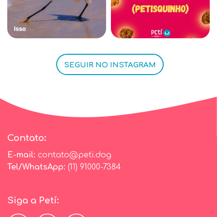
SEGUIR NO INSTAGRAM
Contato:
E-mail:
contato@peti.dog
Tel/WhatsApp:
(11) 91000-7384
Siga a Petí: