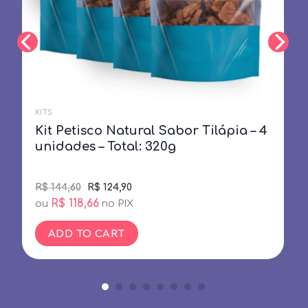
KITS
Kit Petisco Natural Sabor Tilápia – 4
unidades – Total: 320g
Original
Current
R$
144,60
R$
124,90
price
price
R$
118,66
ou
no PIX
was:
is:
R$ 144,60.
R$ 124,90.
ADD TO CART