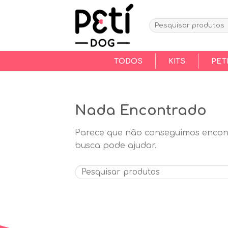
Skip
to
Search
content
for:
TODOS
KITS
PET
Nada Encontrado
Parece que não conseguimos encont
busca pode ajudar.