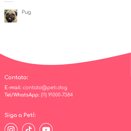
Pug
Contato:
E-mail:
contato@peti.dog
Tel/WhatsApp:
(11) 91000-7384
Siga a Petí: