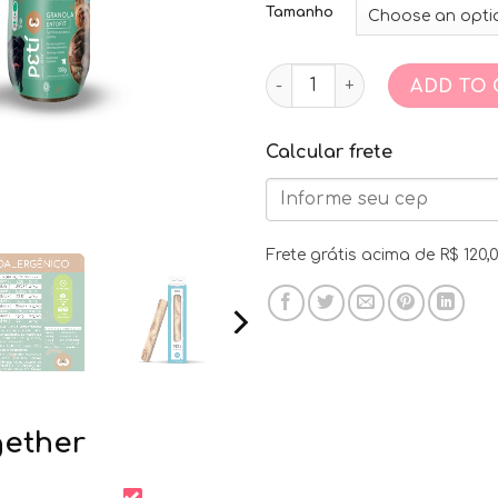
Tamanho
Kit Equilibrio Canino quant
ADD TO 
Frete grátis acima de R$ 120
gether