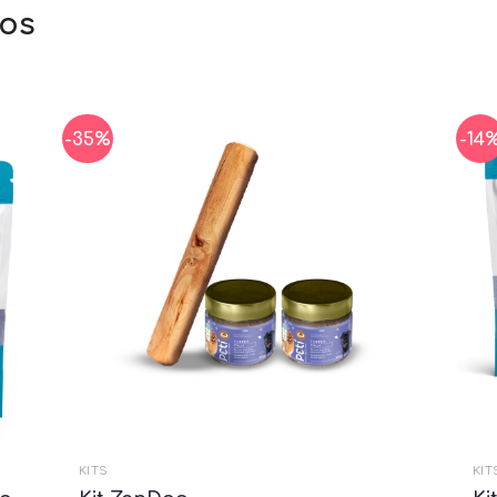
-35%
-14
KITS
KIT