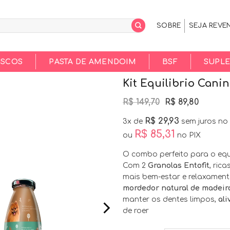
SOBRE
SEJA REVE
ISCOS
PASTA DE AMENDOIM
BSF
SUPL
Kit Equilibrio Cani
Original
Curren
R$
149,70
R$
89,80
price
price
was:
is:
R$
29,93
3x de
sem juros no
R$ 149,70.
R$ 89,80
R$
85,31
ou
no PIX
O combo perfeito para o equi
Com 2
Granolas Entofit
, ric
mais bem-estar e relaxament
mordedor natural de madeir
manter os dentes limpos,
ali
de roer