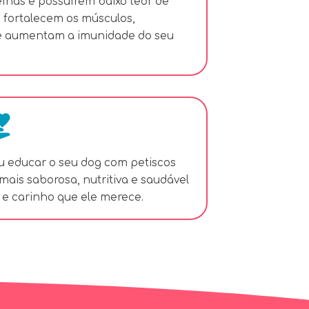
eínas e possuírem baixo teor de
s fortalecem os músculos,
e aumentam a imunidade do seu
u educar o seu dog com petiscos
mais saborosa, nutritiva e saudável
 e carinho que ele merece.