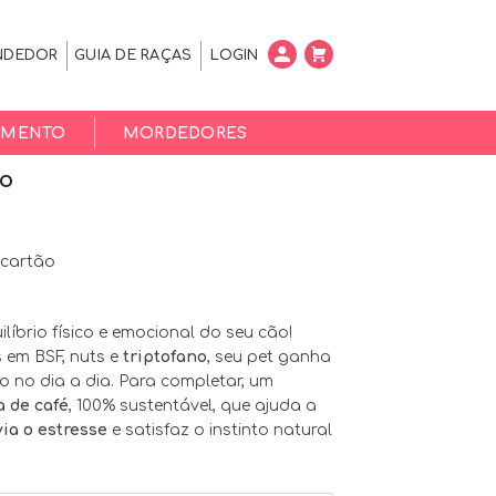
NDEDOR
GUIA DE RAÇAS
LOGIN
EMENTO
MORDEDORES
no
t
 cartão
.
líbrio físico e emocional do seu cão!
as em BSF, nuts e
triptofano
, seu pet ganha
o no dia a dia. Para completar, um
a de café
, 100% sustentável, que ajuda a
via o estresse
e satisfaz o instinto natural