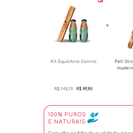
+
Kit Equilibrio Canino
Petí Sti
madeira
Original
Current
R$
149,70
R$
89,80
price
price
was:
is:
R$ 149,70.
R$ 89,80.
100% PUROS
E NATURAIS