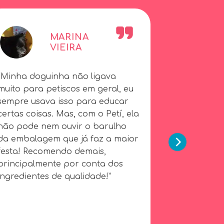
MARINA
F
VIEIRA
B
“Minha doguinha não ligava
“Resolvi exper
muito para petiscos em geral, eu
petiscos Petí
sempre usava isso para educar
após descobri
certas coisas. Mas, com o Petí, ela
possuem nenh
não pode nem ouvir o barulho
conservantes e
da embalagem que já faz a maior
ela tem alguma
festa! Recomendo demais,
adaptou muito
principalmente por conta dos
petisquinhos, 
ingredientes de qualidade!”
Angus. Ficou vi