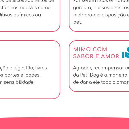
s petiscos são feitos de
Por serem ricos em prot
bstâncias nocivas como
gordura, nossos petisco
ditivos químicos ou
melhoram a disposição 
pet.
MIMO COM
SABOR E AMOR
ção e digestão, livres
Agradar, recompensar o
os portes e idades,
da Petí Dog é a maneira 
om sensibilidade
de dar a ele todo o amor